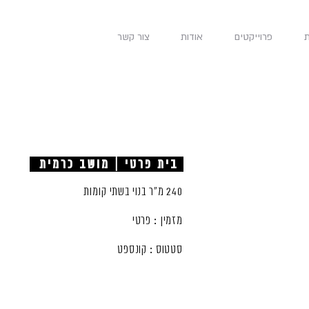
פרוייקטים
אודות
צור קשר
בית פרטי | מושב כרמית
240 מ"ר בנוי בשתי קומות
מזמין : פרטי
סטטוס : קונספט