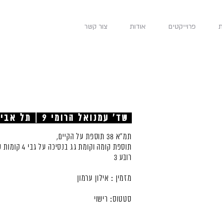
פרוייקטים
אודות
צור קשר
שד' עמנואל הרומי 9 | תל אביב
תמ"א 38 תוספת על הקיים,
תוספת קומה וקומת גג בנסיכה על גבי 4 קומות קיימות.
רובע 3
מזמין : אילון ערמון
סטטוס: רישוי